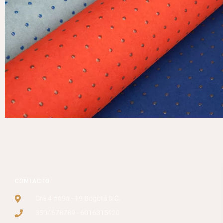
CONTACTO
Cra 4 #69a - 19 Bogotá D.C.
3504678789 - 6016315920