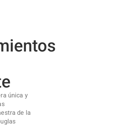
mientos
te
ra única y
as
estra de la
ouglas