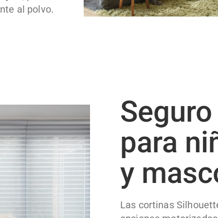
nte al polvo.
Seguro
para ni
y masc
Las cortinas Silhouett