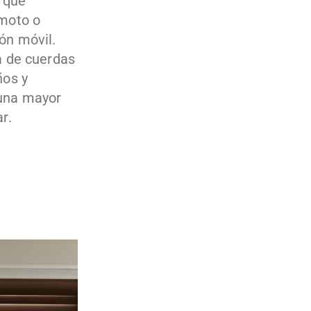
 que
emoto o
ón móvil.
a de cuerdas
ños y
una mayor
r.