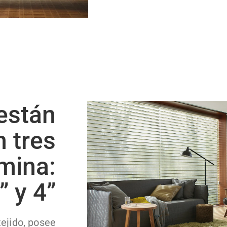
 están
n tres
mina:
” y 4”
tejido, posee