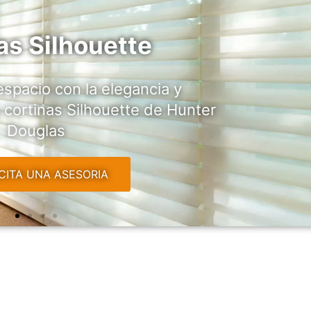
as Silhouette
spacio con la elegancia y
s cortinas Silhouette de Hunter
Douglas
ICITA UNA ASESORIA