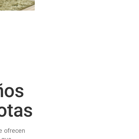
ños
otas
e ofrecen