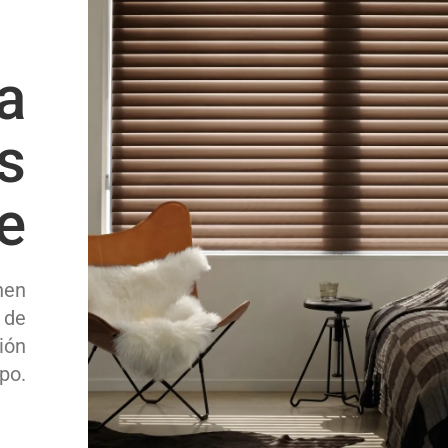
a
s
e
nen
 de
ión
po.