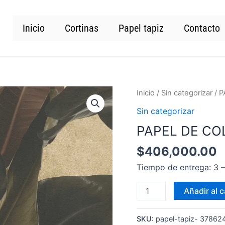
Inicio
Cortinas
Papel tapiz
Contacto
PAPEL
Inicio
/
Sin categorizar
/ 
DE
Sin categorizar
COLGADURA
PAPEL DE CO
378624-
MT
$
406,000.00
cantidad
Tiempo de entrega: 3
Añadir al c
SKU:
papel-tapiz- 3786