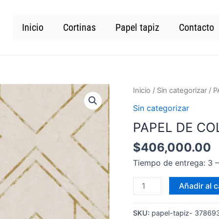
Inicio
Cortinas
Papel tapiz
Contacto
PAPEL
Inicio
/
Sin categorizar
/ 
DE
Sin categorizar
COLGADURA
PAPEL DE CO
378693-
MT
$
406,000.00
cantidad
Tiempo de entrega: 3
Añadir al c
SKU:
papel-tapiz- 3786