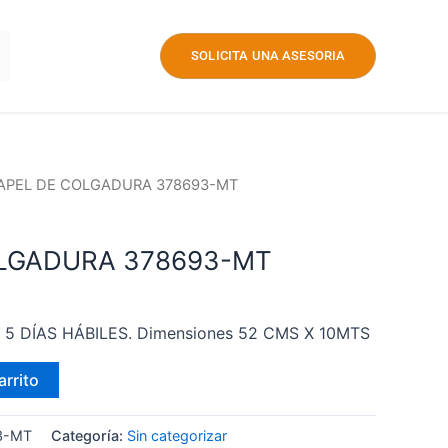
SOLICITA UNA ASESORIA
PAPEL DE COLGADURA 378693-MT
LGADURA 378693-MT
 – 5 DÍAS HÁBILES. Dimensiones 52 CMS X 10MTS
arrito
93-MT
Categoría:
Sin categorizar