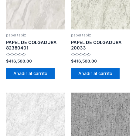
papel tapiz
papel tapiz
PAPEL DE COLGADURA
PAPEL DE COLGADURA
82380401
20033
Valorado
Valorado
$
416,500.00
$
416,500.00
con
con
0
0
de
de
Añadir al carrito
Añadir al carrito
5
5