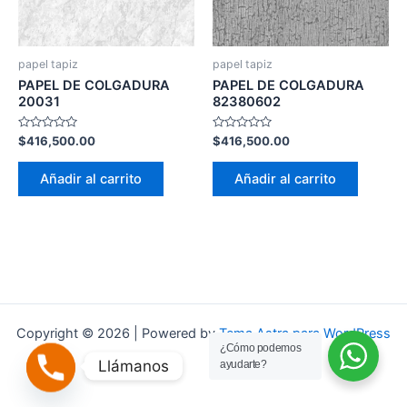
papel tapiz
papel tapiz
PAPEL DE COLGADURA
PAPEL DE COLGADURA
20031
82380602
Valorado
Valorado
$
416,500.00
$
416,500.00
con
con
0
0
de
de
Añadir al carrito
Añadir al carrito
5
5
Copyright © 2026 | Powered by
Tema Astra para WordPress
¿Cómo podemos
Llámanos
ayudarte?