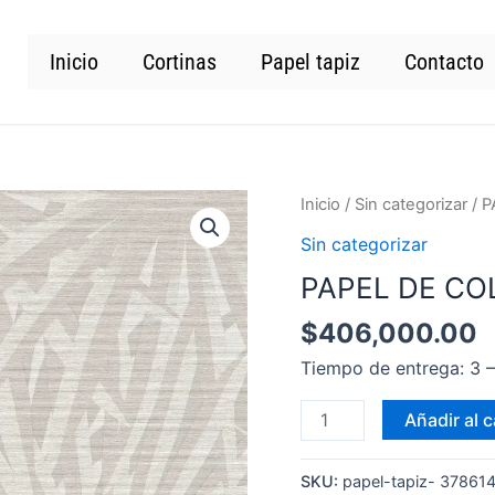
Inicio
Cortinas
Papel tapiz
Contacto
PAPEL
Inicio
/
Sin categorizar
/ 
DE
Sin categorizar
COLGADURA
PAPEL DE CO
378614-
MT
$
406,000.00
cantidad
Tiempo de entrega: 3
Añadir al c
SKU:
papel-tapiz- 37861