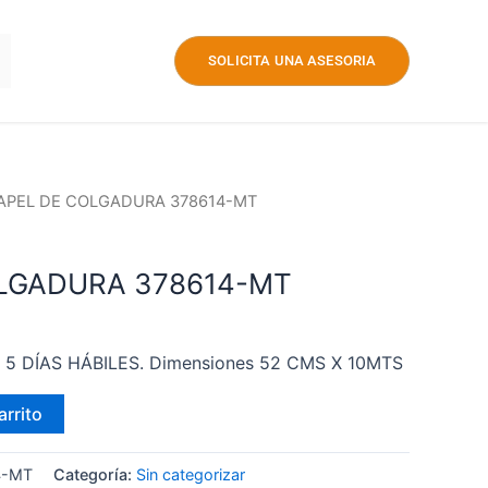
SOLICITA UNA ASESORIA
PAPEL DE COLGADURA 378614-MT
LGADURA 378614-MT
 – 5 DÍAS HÁBILES. Dimensiones 52 CMS X 10MTS
arrito
4-MT
Categoría:
Sin categorizar