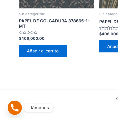
Sin categorizar
Sin catego
PAPEL DE COLGADURA 378665-1-
PAPEL D
MT
Valorado
$
406,000
con
Valorado
$
406,000.00
0
con
de
0
Añadi
5
de
Añadir al carrito
5
Llámanos