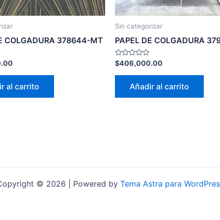
rizar
Sin categorizar
E COLGADURA 378644-MT
PAPEL DE COLGADURA 37
Valorado
.00
$
406,000.00
con
0
de
r al carrito
Añadir al carrito
5
Copyright © 2026 | Powered by
Tema Astra para WordPres