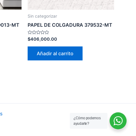
Sin categorizar
9013-MT
PAPEL DE COLGADURA 379532-MT
Valorado
$
406,000.00
con
0
de
Añadir al carrito
5
s
¿Cómo podemos
ayudarte?