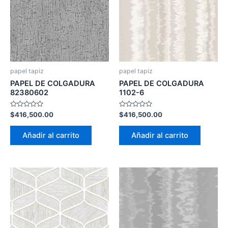
papel tapiz
papel tapiz
PAPEL DE COLGADURA
PAPEL DE COLGADURA
82380602
1102-6
Valorado
Valorado
$
416,500.00
$
416,500.00
con
con
0
0
de
de
Añadir al carrito
Añadir al carrito
5
5