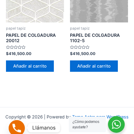
papel tapiz
papel tapiz
PAPEL DE COLGADURA
PAPEL DE COLGADURA
20012
1102-5
Valorado
Valorado
$
416,500.00
$
416,500.00
con
con
0
0
de
de
Añadir al carrito
Añadir al carrito
5
5
Copyright © 2026 | Powered by
Tema Astra para WordPress
¿Cómo podemos
Llámanos
ayudarte?