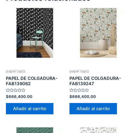
papel tapiz
papel tapiz
PAPEL DE COLGADURA-
PAPEL DE COLGADURA-
FAB139062
FAB139247
Valorado
Valorado
$
666,400.00
$
666,400.00
con
con
0
0
de
de
Añadir al carrito
Añadir al carrito
5
5