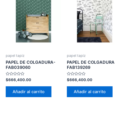
papel tapiz
papel tapiz
PAPEL DE COLGADURA-
PAPEL DE COLGADURA
FAB039060
FAB139269
Valorado
Valorado
$
666,400.00
$
666,400.00
con
con
0
0
de
de
Añadir al carrito
Añadir al carrito
5
5