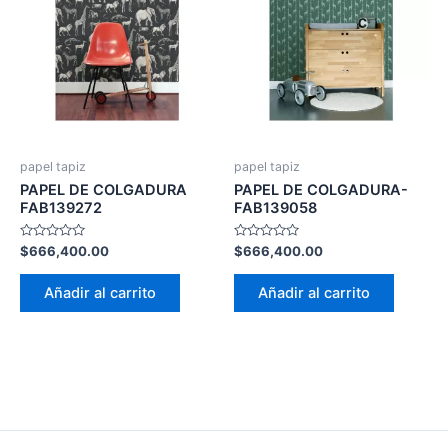
papel tapiz
papel tapiz
PAPEL DE COLGADURA
PAPEL DE COLGADURA-
FAB139272
FAB139058
Valorado
Valorado
$
666,400.00
$
666,400.00
con
con
0
0
de
de
Añadir al carrito
Añadir al carrito
5
5