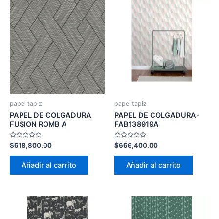
papel tapiz
papel tapiz
PAPEL DE COLGADURA
PAPEL DE COLGADURA-
FUSION ROMB A
FAB138919A
Valorado
Valorado
$
618,800.00
$
666,400.00
con
con
0
0
de
de
Añadir al carrito
Añadir al carrito
5
5