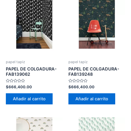
papel tapiz
papel tapiz
PAPEL DE COLGADURA-
PAPEL DE COLGADURA-
FAB139062
FAB139248
Valorado
Valorado
$
666,400.00
$
666,400.00
con
con
0
0
de
de
Añadir al carrito
Añadir al carrito
5
5