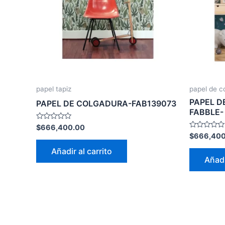
papel tapiz
papel de c
PAPEL D
PAPEL DE COLGADURA-FAB139073
FABBLE-
Valorado
$
666,400.00
con
Valorado
$
666,400
0
con
de
0
Añadir al carrito
5
de
Añadi
5