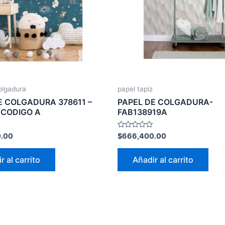
olgadura
papel tapiz
E COLGADURA 378611 –
PAPEL DE COLGADURA-
 CODIGO A
FAB138919A
Valorado
.00
$
666,400.00
con
0
de
r al carrito
Añadir al carrito
5