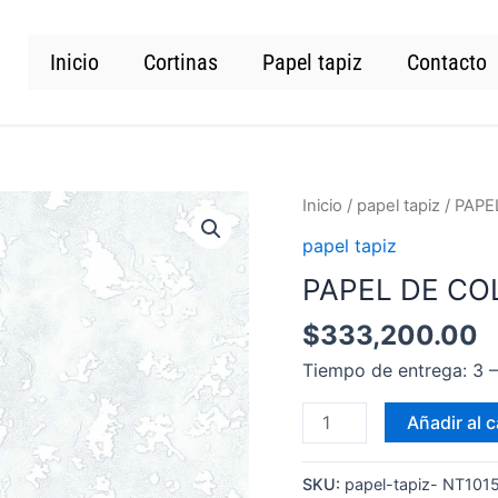
Inicio
Cortinas
Papel tapiz
Contacto
PAPEL
Inicio
/
papel tapiz
/ PAPE
DE
papel tapiz
COLGADURA
PAPEL DE CO
NT101503
cantidad
$
333,200.00
Tiempo de entrega: 3
Añadir al c
SKU:
papel-tapiz- NT101