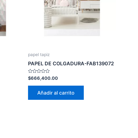
papel tapiz
PAPEL DE COLGADURA-FAB139072
Valorado
$
666,400.00
con
0
de
Añadir al carrito
5