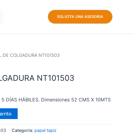
SOLICITA UNA ASESORIA
L DE COLGADURA NT101503
LGADURA NT101503
 – 5 DÍAS HÁBILES. Dimensiones 52 CMS X 10MTS
arrito
503
Categoría:
papel tapiz