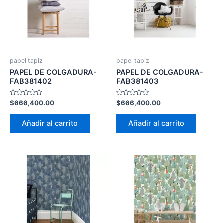
papel tapiz
papel tapiz
PAPEL DE COLGADURA-
PAPEL DE COLGADURA-
FAB381402
FAB381403
Valorado
Valorado
$
666,400.00
$
666,400.00
con
con
0
0
de
de
Añadir al carrito
Añadir al carrito
5
5