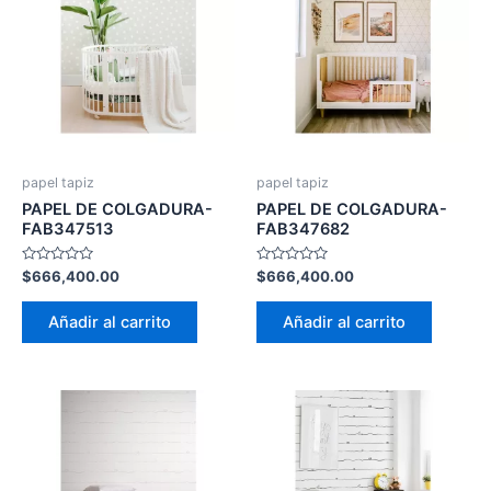
papel tapiz
papel tapiz
PAPEL DE COLGADURA-
PAPEL DE COLGADURA-
FAB347513
FAB347682
Valorado
Valorado
$
666,400.00
$
666,400.00
con
con
0
0
de
de
Añadir al carrito
Añadir al carrito
5
5