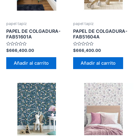
papel tapiz
papel tapiz
PAPEL DE COLGADURA-
PAPEL DE COLGADURA-
FAB51601A
FAB51604A
Valorado
Valorado
$
666,400.00
$
666,400.00
con
con
0
0
de
de
Añadir al carrito
Añadir al carrito
5
5