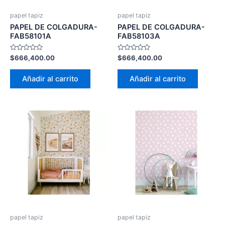
papel tapiz
papel tapiz
PAPEL DE COLGADURA-
PAPEL DE COLGADURA-
FAB58101A
FAB58103A
Valorado
Valorado
$
666,400.00
$
666,400.00
con
con
0
0
de
de
Añadir al carrito
Añadir al carrito
5
5
papel tapiz
papel tapiz