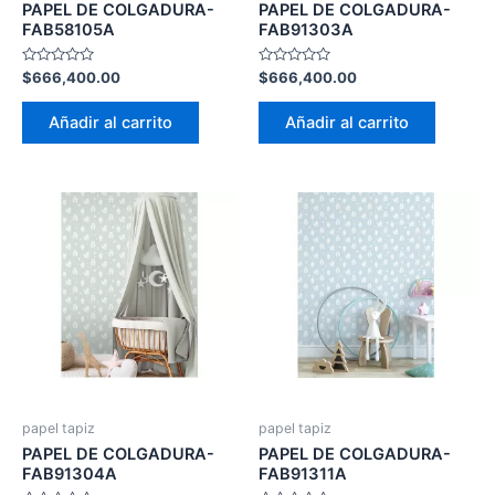
PAPEL DE COLGADURA-
PAPEL DE COLGADURA-
FAB58105A
FAB91303A
Valorado
Valorado
$
666,400.00
$
666,400.00
con
con
0
0
de
de
Añadir al carrito
Añadir al carrito
5
5
papel tapiz
papel tapiz
PAPEL DE COLGADURA-
PAPEL DE COLGADURA-
FAB91304A
FAB91311A