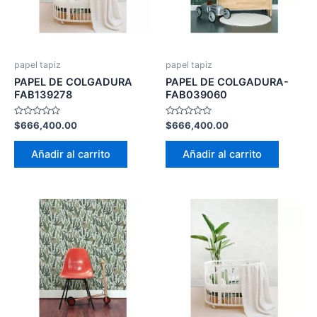
papel tapiz
papel tapiz
PAPEL DE COLGADURA
PAPEL DE COLGADURA-
FAB139278
FAB039060
Valorado
Valorado
$
666,400.00
$
666,400.00
con
con
0
0
de
de
Añadir al carrito
Añadir al carrito
5
5